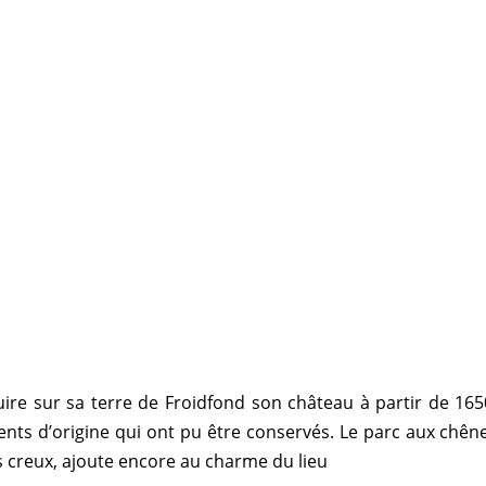
dins et château Le
me et la sérénité d'une demeure de 
uire sur sa terre de Froidfond son château à partir de 165
ents d’origine qui ont pu être conservés. Le parc aux chê
 creux, ajoute encore au charme du lieu