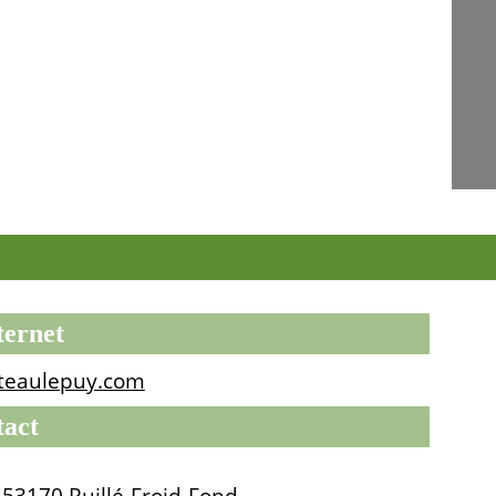
ternet
teaulepuy.com
tact
 53170 Ruillé-Froid-Fond