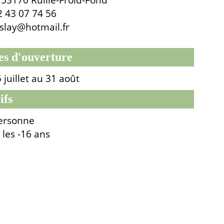
2 43 07 74 56
lay@hotmail.fr
es d'ouverture
juillet au 31 août
ifs
ersonne
 les -16 ans