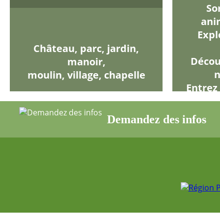
So
ani
Expl
Château, parc, jardin,
Découv
manoir,
n
moulin, village, chapelle
Entrez
Demandez des infos